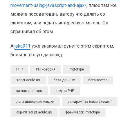
movement-using-javascript-and-ajax/
, плюс там же
можете посоветовать автору что делать со
скриптом, или подать интересную мысль. Он
спрашивал об этом.
А
jeka911
уже знакомил рунет с этим скриптом,
больше полугода назад.
PHP
PHP-сессия
Prototype
script.aculo.us
база данных
бета-тестер
за нами следят
код на PHP
логи движения мышки
синдром "за нами следят"
скрипт script.aculo.us
фреймворк Prototype