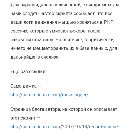
Для параноидальных личностей, с синдромом «за
ЗАПИСЬ ДВИЖЕНИЯ
нами следят», автор скрипта сообщает, что все
МЫШКИ, ИСПОЛЬЗУЯ
ваши логи движения мышью храняться в PHP-
JAVASCRIPT И AJAX
сессиях, которые умирают вскоре, после
закрытия страницы. Но опять же, теоритически,
JS
,
Обзоры
26 апреля 2008
2 мин. на чтение
ничего не мешает хранить их в базе данных, для
дальнейшего анализа.
Ещё раз ссылки:
Сама демка —
http://pure.rednoize.com/movelogger/
Страница блога автора, на которой он описывает
этот скрипт —
http://pure.rednoize.com/2007/10/18/record-mouse-