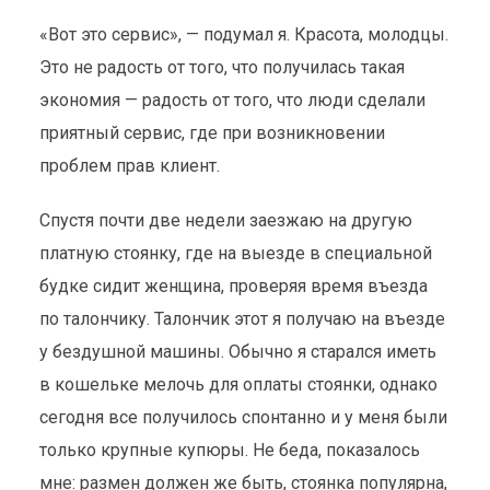
«Вот это сервис», — подумал я. Красота, молодцы.
Это не радость от того, что получилась такая
экономия — радость от того, что люди сделали
приятный сервис, где при возникновении
БЕЛАРУСЬ – СТРАНА
проблем прав клиент.
КОНТРАСТОВ. ПРО
Спустя почти две недели заезжаю на другую
ПЛАТНУЮ ПАРКОВКУ.
платную стоянку, где на выезде в специальной
будке сидит женщина, проверяя время въезда
Личные записи
11 июня 2013
3 мин. на чтение
по талончику. Талончик этот я получаю на въезде
у бездушной машины. Обычно я старался иметь
в кошельке мелочь для оплаты стоянки, однако
сегодня все получилось спонтанно и у меня были
только крупные купюры. Не беда, показалось
мне: размен должен же быть, стоянка популярна,