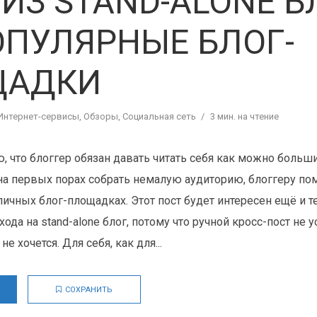
 ИЗ STAND-ALONE Б
ОПУЛЯРНЫЕ БЛОГ-
ЩАДКИ
Интернет-сервисы
,
Обзоры
,
Социальная сеть
3 мин. на чтение
ю, что блоггер обязан давать читать себя как можно боль
на первых порах собрать немалую аудиторию, блоггеру п
личных блог-площадках. Этот пост будет интересен ещё и те
хода на stand-alone блог, потому что ручной кросс-пост не у
е хочется. Для себя, как для...
СОХРАНИТЬ