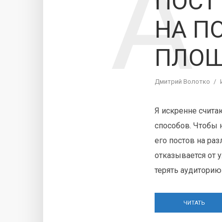
А
ПОСТ
НА П
ПЛО
Дмитрий Волотко
Я искренне счита
способов. Чтобы 
его постов на раз
отказывается от у
терять аудиторию н
ЧИТАТЬ