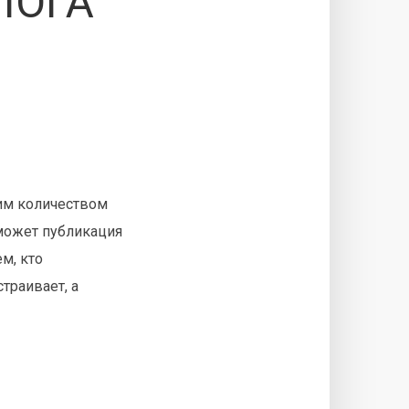
ЛОГА
шим количеством
оможет публикация
м, кто
страивает, а