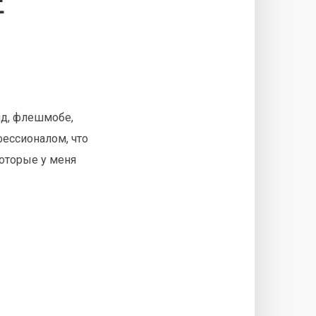
Е
яд, флешмобе,
фессионалом, что
которые у меня