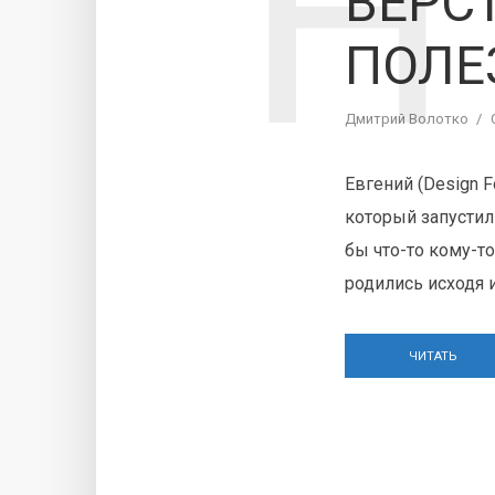
Н
ВЕРС
ПОЛЕ
Дмитрий Волотко
Евгений (Design F
который запустил
бы что-то кому-т
родились исходя и
ЧИТАТЬ