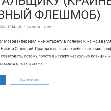
ТАЛЬЩИКУ (КРАЙН
ЗНЫЙ ФЛЕШМОБ)
CSS и HTML
,
JS
2 мин. на чтение
or Masters) передал мне эстафету в полезном, на мой взгл
 Никита Селецкий. Правда я не считаю себя настолько про
о советовать, потому просто выскажу несколько позиций, 
з моего опыта и стажа.
СОХРАНИТЬ