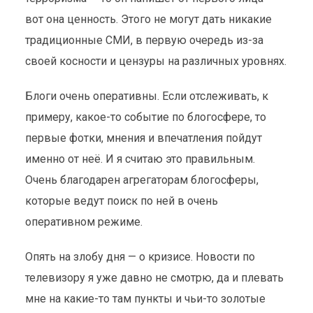
вот она ценность. Этого не могут дать никакие
традиционные СМИ, в первую очередь из-за
своей косности и цензуры на различных уровнях.
Блоги очень оперативны. Если отслеживать, к
примеру, какое-то событие по блогосфере, то
первые фотки, мнения и впечатления пойдут
именно от неё. И я считаю это правильным.
Очень благодарен агрегаторам блогосферы,
которые ведут поиск по ней в очень
оперативном режиме.
БЛОГОСФЕРА —
Опять на злобу дня — о кризисе. Новости по
АЛЬТЕРНАТИВНОЕ СМИ
телевизору я уже давно не смотрю, да и плевать
Обзоры
27 октября 2008
4 мин. на чтение
мне на какие-то там пункты и чьи-то золотые