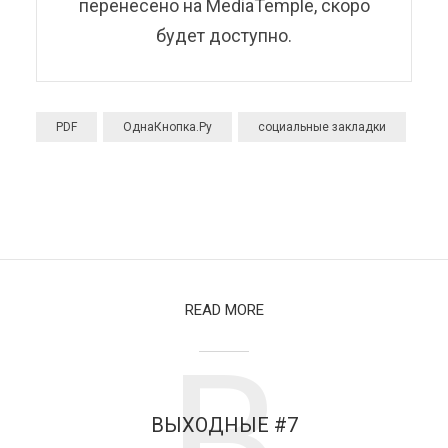
перенесено на MediaTemple, скоро
Новости блога (технические)
19 марта 2008
1 мин. на чтение
будет доступно.
PDF
ОднаКнопка.Ру
социальные закладки
READ MORE
В
ВЫХОДНЫЕ #7