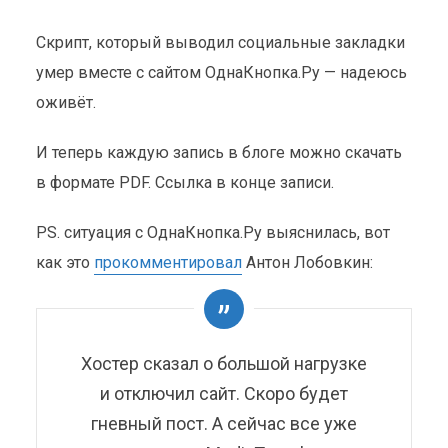
Скрипт, который выводил социальные закладки
умер вместе с сайтом ОднаКнопка.Ру — надеюсь
оживёт.
И теперь каждую запись в блоге можно скачать
в формате PDF. Ссылка в конце записи.
PS. ситуация с ОднаКнопка.Ру выяснилась, вот
как это
прокомментировал
Антон Лобовкин:
Хостер сказал о большой нагрузке
и отключил сайт. Скоро будет
ОДНАКНОПКА.РУ И PDF
гневный пост. А сейчас все уже