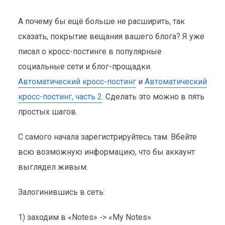
А почему бы ещё больше не расширить, так
сказать, покрытие вещания вашего блога? Я уже
писал о кросс-постинге в популярные
социальные сети и блог-прощадки.
Автоматический кросс-постинг
и
Автоматический
ИМПОРТИРУЕМ СВОЙ
кросс-постинг, часть 2
. Сделать это можно в пять
БЛОГ В СОЦИАЛЬНУЮ
простых шагов.
СЕТЬ FACEBOOK
С самого начала зарегистрируйтесь там. Вбейте
Интернет-сервисы
,
Социальная сеть
16 мая 2008
всю возможную информацию, что бы аккаунт
1 мин. на чтение
выглядел живым.
Залогинившись в сеть:
1) заходим в «Notes» -> «My Notes»