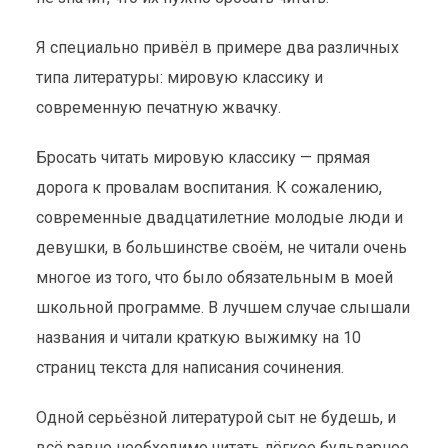
Я специально привёл в примере два различных
типа литературы: мировую классику и
современную печатную жвачку.
Бросать читать мировую классику — прямая
БРОСАТЬ ЛИ ЧИТАТЬ
дорога к провалам воспитания. К сожалению,
ПЛОХИЕ КНИГИ?
современные двадцатилетние молодые люди и
Личные записи
3 августа 2015
2 мин. на чтение
девушки, в большинстве своём, не читали очень
многое из того, что было обязательным в моей
школьной программе. В лучшем случае слышали
названия и читали краткую выжимку на 10
страниц текста для написания сочинения.
Одной серьёзной литературой сыт не будешь, и
всё равно необходимо читать лёгкое бульварное