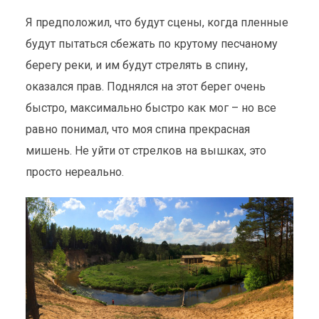
ВИДЕ
Я предположил, что будут сцены, когда пленные
КОНЦЕНТРАЦИОННОГО
будут пытаться сбежать по крутому песчаному
ЛАГЕРЯ
берегу реки, и им будут стрелять в спину,
оказался прав. Поднялся на этот берег очень
История
,
Туризм
10 мая 2014
2 мин. на чтение
быстро, максимально быстро как мог – но все
равно понимал, что моя спина прекрасная
мишень. Не уйти от стрелков на вышках, это
просто нереально.