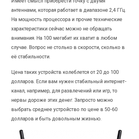
Имеет смысл приобрести точку с двумя
антеннами, которая работает в диапазоне 2,4 ГГц.
На мощность процессора и прочие технические
ЧТО ДЕЛАТЬ ПРИ ПЛОХОМ
характеристики сейчас можно не обращать
WI-FI?
внимания. На 100 мегабит их хватит в любом
Мероприятия
13 мая 2015
3 мин. на чтение
случае. Вопрос не столько в скорости, сколько в
её стабильности.
Цена таких устройств колеблется от 20 до 100
долларов. Если вам нужен стабильный интернет-
канал, например, для развлечений или игр, то
нервы дороже этих денег. Запросто можно
выбрать среднее устройство по цене в 50-60
долларов и быть довольным жизнью.