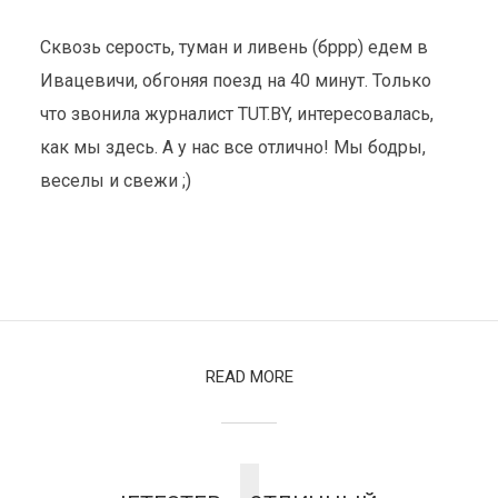
Сквозь серость, туман и ливень (бррр) едем в
Ивацевичи, обгоняя поезд на 40 минут. Только
что звонила журналист TUT.BY, интересовалась,
как мы здесь. А у нас все отлично! Мы бодры,
веселы и свежи ;)
READ MORE
В ИВАЦЕВИЧИ
#CaravelleRace
14 ноября 2015
1 мин. на чтение