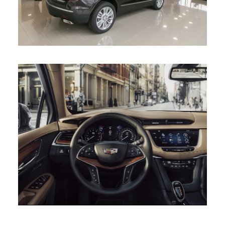
CADILLAC БЕЛОРУССКОЙ
СБОРКИ
Автомобили
,
Всего 140 слов
15 ноября 2016
1 мин. на чтение