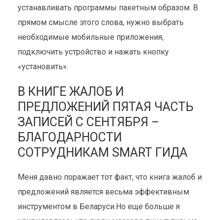
устанавливать программы пакетным образом. В
прямом смысле этого слова, нужно выбрать
необходимые мобильные приложения,
подключить устройство и нажать кнопку
«установить».
В КНИГЕ ЖАЛОБ И
ПРЕДЛОЖЕНИЙ ПЯТАЯ ЧАСТЬ
ЗАПИСЕЙ С СЕНТЯБРЯ –
КАК РАБОТАЕТ SMART ГИД
БЛАГОДАРНОСТИ
В ЦЕНТРЕ ПРОДАЖ
СОТРУДНИКАМ SMART ГИДА
VELCOM
Меня давно поражает тот факт, что книга жалоб и
Режимные объекты
18 декабря 2014
предложений является весьма эффективным
4 мин. на чтение
инструментом в Беларуси.Но еще больше я